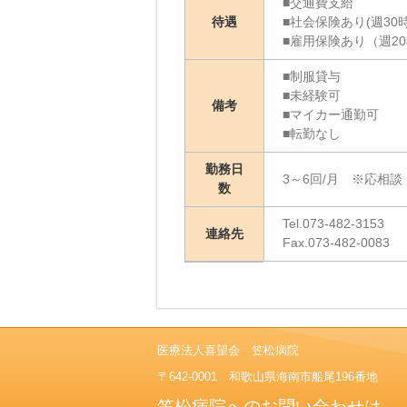
■交通費支給
待遇
■社会保険あり(週30
■雇用保険あり（週2
■制服貸与
■未経験可
備考
■マイカー通勤可
■転勤なし
勤務日
3～6回/月 ※応相談
数
Tel.073-482-3153
連絡先
Fax.073-482-0083
医療法人喜望会 笠松病院
〒642-0001 和歌山県海南市船尾196番地
笠松病院へのお問い合わせは